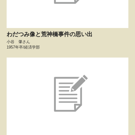
わだつみ像と荒神橋事件の思い出
小谷 肇さん
1957年卒/経済学部