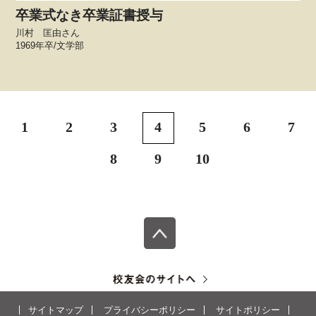
卒業式なき卒業証書授与
川村 匡由さん
1969年卒/文学部
1
2
3
4
5
6
7
8
9
10
サイトマップ
プライバシーポリシー
サイトポリシー