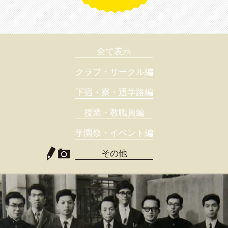
全て表示
クラブ・サークル編
下宿・寮・通学路編
授業・教職員編
学園祭・イベント編
その他