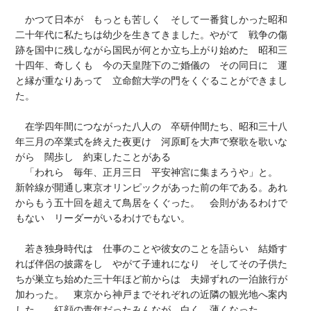
かつて日本が もっとも苦しく そして一番貧しかった昭和
二十年代に私たちは幼少を生きてきました。やがて 戦争の傷
跡を国中に残しながら国民が何とか立ち上がり始めた 昭和三
十四年、奇しくも 今の天皇陛下のご婚儀の その同日に 運
と縁が重なりあって 立命館大学の門をくぐることができまし
た。
在学四年間につながった八人の 卒研仲間たち、昭和三十八
年三月の卒業式を終えた夜更け 河原町を大声で寮歌を歌いな
がら 闊歩し 約束したことがある
「われら 毎年、正月三日 平安神宮に集まろうや」と。
新幹線が開通し東京オリンピックがあった前の年である。あれ
からもう五十回を超えて鳥居をくぐった。 会則があるわけで
もない リーダーがいるわけでもない。
若き独身時代は 仕事のことや彼女のことを語らい 結婚す
れば伴侶の披露をし やがて子連れになり そしてその子供た
ちが巣立ち始めた三十年ほど前からは 夫婦ずれの一泊旅行が
加わった。 東京から神戸までそれぞれの近隣の観光地へ案内
した。 紅顔の青年だったみんなが 白く、薄くなった。