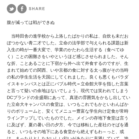
腹が減っては戦ができぬ
当時田舎の進学校から上洛したばかりの私は、自炊も未だお
ぼつかない青二才でした。立命の法学部で与えられる課題は新
入生の時が一番大変で、学業のかたわら生活する（食べてゆ
く）ことの困難さをいやというほど感じさせられました。そん
な折、ことあるごとに下宿から外へ出て外食するのですが、生
まれて始めての関西、いや京都の食に対する太っ腹がその当時
の私の学生生活を天国にしてくれました。良くも悪くもパラダ
イスキャンパスとは正にバブル時代＝立命館大学を指した言葉
と言って疑いの余地はないでしょう。現代では笑われてしまう
DCブランドの全盛期にあって、真逆の雰囲気をかもし出してい
た立命大キャンパスの食堂は、いつもこれでもかといわんばか
りのボリュームと、安くてメニュー豊富な学生向け定食が常時
ラインアップしていたものでした。メインの存地下食堂は言う
に及ばず、夏の暑い日の夕方、今では移転した産社のそばを通
ると、いつもその地下にある食堂から絶えずもわ～っと、或
は、まったりとしたおいしい匂いがあたりに充満していて、地