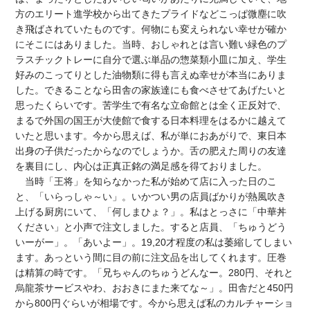
方のエリート進学校から出てきたプライドなどこっぱ微塵に吹
き飛ばされていたものです。何物にも変えられない幸せが確か
にそこにはありました。当時、おしゃれとは言い難い緑色のプ
ラスチックトレーに自分で選ぶ単品の惣菜類小皿に加え、学生
好みのこってりとした油物類に得も言えぬ幸せが本当にありま
した。できることなら田舎の家族達にも食べさせてあげたいと
思ったくらいです。苦学生で有名な立命館とは全く正反対で、
まるで外国の国王が大使館で食する日本料理をはるかに越えて
いたと思います。今から思えば、私が単におあがりで、東日本
出身の子供だったからなのでしょうか。舌の肥えた周りの友達
を裏目にし、内心は正真正銘の満足感を得ておりました。
当時「王将」を知らなかった私が始めて店に入った日のこ
と、「いらっしゃ～い」。いかつい男の店員ばかりが熱風吹き
上げる厨房にいて、「何しまひょ？」。私はとっさに「中華丼
ください」と小声で注文しました。すると店員、「ちゅうどう
いーがー」。「あいよー」。19,20才程度の私は萎縮してしまい
ます。あっという間に目の前に注文品を出してくれます。圧巻
は精算の時です。「兄ちゃんのちゅうどんなー。280円、それと
烏龍茶サービスやわ、おおきにまた来てな～」。田舎だと450円
から800円ぐらいが相場です。今から思えば私のカルチャーショ