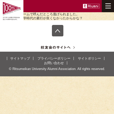
先輩にニックネームで呼んだところ逃げられました。
何故だろう。中学時代の素行が良くなかったからかな？
ニュース
100周年事業について
つながる
サイトマップ
プライバシーポリシー
サイトポリシー
ひろがる
お問い合わせ
© Ritsumeikan University Alumni Association. All rights reserved.