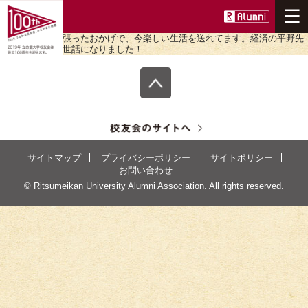
ここで１年間頑張ったおかげで、今楽しい生活を送れてます。経済の平野先
生には本当にお世話になりました！
ニュース
100周年事業について
つながる
サイトマップ
プライバシーポリシー
サイトポリシー
ひろがる
お問い合わせ
© Ritsumeikan University Alumni Association. All rights reserved.